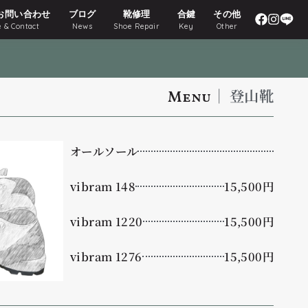
お問い合わせ
ブログ
靴修理
合鍵
その他
 & Contact
News
Shoe Repair
Key
Other
｜ 登山靴
Menu
オールソール
vibram 148
15,500円
vibram 1220
15,500円
vibram 1276
15,500円