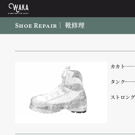
｜ 靴修理​
Shoe Repair
カカト
タンク
ストロング