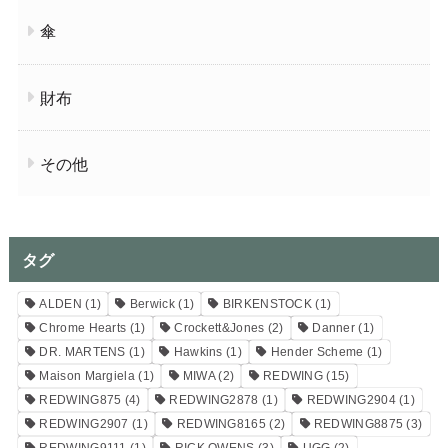
傘
財布
その他
タグ
ALDEN
(1)
Berwick
(1)
BIRKENSTOCK
(1)
Chrome Hearts
(1)
Crockett&Jones
(2)
Danner
(1)
DR. MARTENS
(1)
Hawkins
(1)
Hender Scheme
(1)
Maison Margiela
(1)
MIWA
(2)
REDWING
(15)
REDWING875
(4)
REDWING2878
(1)
REDWING2904
(1)
REDWING2907
(1)
REDWING8165
(2)
REDWING8875
(3)