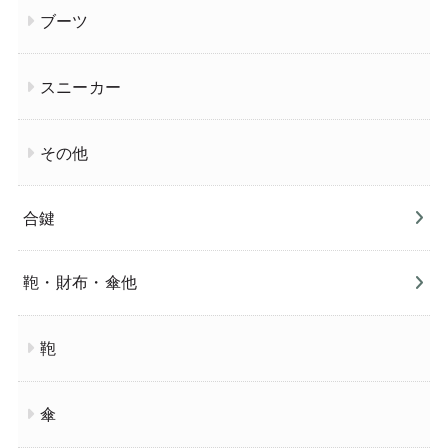
ブーツ
スニーカー
その他
合鍵
鞄・財布・傘他
鞄
傘