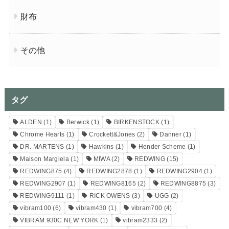
財布
その他
タグ
ALDEN
(1)
Berwick
(1)
BIRKENSTOCK
(1)
Chrome Hearts
(1)
Crockett&Jones
(2)
Danner
(1)
DR. MARTENS
(1)
Hawkins
(1)
Hender Scheme
(1)
Maison Margiela
(1)
MIWA
(2)
REDWING
(15)
REDWING875
(4)
REDWING2878
(1)
REDWING2904
(1)
REDWING2907
(1)
REDWING8165
(2)
REDWING8875
(3)
REDWING9111
(1)
RICK OWENS
(3)
UGG
(2)
vibram100
(6)
vibram430
(1)
vibram700
(4)
VIBRAM 930C NEW YORK
(1)
vibram2333
(2)