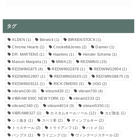
タグ
ALDEN
(1)
Berwick
(1)
BIRKENSTOCK
(1)
Chrome Hearts
(1)
Crockett&Jones
(2)
Danner
(1)
DR. MARTENS
(1)
Hawkins
(1)
Hender Scheme
(1)
Maison Margiela
(1)
MIWA
(2)
REDWING
(15)
REDWING875
(4)
REDWING2878
(1)
REDWING2904
(1)
REDWING2907
(1)
REDWING8165
(2)
REDWING8875
(3)
REDWING9111
(1)
RICK OWENS
(3)
UGG
(2)
vibram100
(6)
vibram430
(1)
vibram700
(4)
VIBRAM 930C NEW YORK
(1)
vibram2333
(2)
vibram2340
(1)
vibram4014
(3)
vibram5350
(1)
VIBRAM8327
(1)
カスタムオールソール
(12)
カビ除去
(1)
シミ抜き
(1)
スベリ革
(2)
ディンプルキー
(2)
トゥスチール
(2)
トライアンフ
(1)
ハトメ
(1)
パンプス
(1)
ライニング
(1)
ヴィンテージスチール
(2)