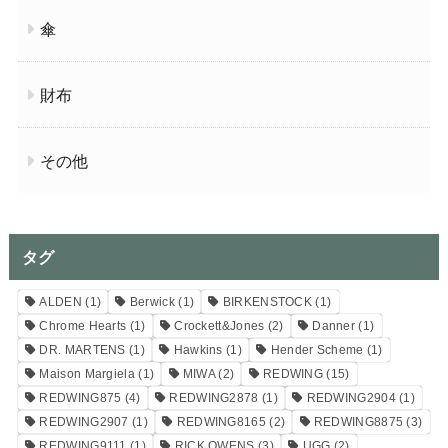
傘
財布
その他
タグ
ALDEN
(1)
Berwick
(1)
BIRKENSTOCK
(1)
Chrome Hearts
(1)
Crockett&Jones
(2)
Danner
(1)
DR. MARTENS
(1)
Hawkins
(1)
Hender Scheme
(1)
Maison Margiela
(1)
MIWA
(2)
REDWING
(15)
REDWING875
(4)
REDWING2878
(1)
REDWING2904
(1)
REDWING2907
(1)
REDWING8165
(2)
REDWING8875
(3)
REDWING9111
(1)
RICK OWENS
(3)
UGG
(2)